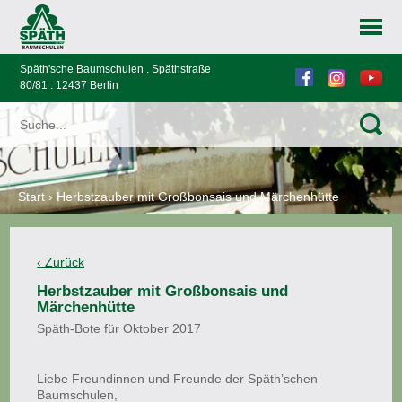
Späth'sche Baumschulen . Späthstraße
80/81 . 12437 Berlin
Start
›
Herbstzauber mit Großbonsais und Märchenhütte
Herbstzauber mit Großbonsais und
Märchenhütte
Späth-Bote für Oktober 2017
Liebe Freundinnen und Freunde der Späth’schen
Baumschulen,