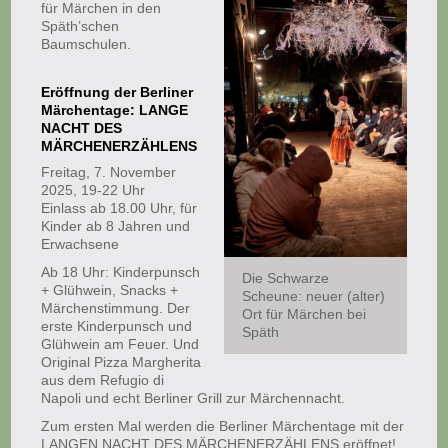
für Märchen in den
Späth’schen
Baumschulen.
Eröffnung der Berliner
Märchentage: LANGE
NACHT DES
MÄRCHENERZÄHLENS
Freitag, 7. November
2025, 19-22 Uhr
Einlass ab 18.00 Uhr, für
Kinder ab 8 Jahren und
Erwachsene
Ab 18 Uhr: Kinderpunsch
Die Schwarze
+ Glühwein, Snacks +
Scheune: neuer (alter)
Märchenstimmung.
Der
Ort für Märchen bei
erste Kinderpunsch und
Späth
Glühwein am Feuer. Und
Original Pizza Margherita
aus dem Refugio di
Napoli und echt Berliner Grill zur Märchennacht.
Zum ersten Mal werden die Berliner Märchentage mit der
LANGEN NACHT DES MÄRCHENERZÄHLENS eröffnet!