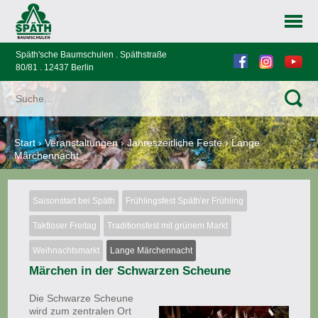
Späth'sche Baumschulen . Späthstraße
80/81 . 12437 Berlin
Start
›
Veranstaltungen
›
Jahreszeitliche Feste
›
Lange
Märchennacht
Saisonstart bei Späth
Frühlingsfest Späth'er Frühling
Taktloser Freitag
Traditionsfest mit grünem Markt
Weihnachtsmarkt
Lange Märchennacht
Märchen in der Schwarzen Scheune
Die Schwarze Scheune
wird zum zentralen Ort