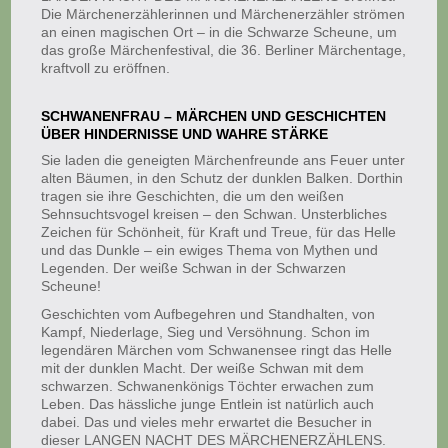
Die Märchenerzählerinnen und Märchenerzähler strömen
an einen magischen Ort – in die Schwarze Scheune, um
das große Märchenfestival, die 36. Berliner Märchentage,
kraftvoll zu eröffnen.
SCHWANENFRAU – MÄRCHEN UND GESCHICHTEN
ÜBER HINDERNISSE UND WAHRE STÄRKE
Sie laden die geneigten Märchenfreunde ans Feuer unter
alten Bäumen, in den Schutz der dunklen Balken. Dorthin
tragen sie ihre Geschichten, die um den weißen
Sehnsuchtsvogel kreisen – den Schwan. Unsterbliches
Zeichen für Schönheit, für Kraft und Treue, für das Helle
und das Dunkle – ein ewiges Thema von Mythen und
Legenden. Der weiße Schwan in der Schwarzen
Scheune!
Geschichten vom Aufbegehren und Standhalten, von
Kampf, Niederlage, Sieg und Versöhnung. Schon im
legendären Märchen vom Schwanensee ringt das Helle
mit der dunklen Macht. Der weiße Schwan mit dem
schwarzen. Schwanenkönigs Töchter erwachen zum
Leben. Das hässliche junge Entlein ist natürlich auch
dabei. Das und vieles mehr erwartet die Besucher in
dieser LANGEN NACHT DES MÄRCHENERZÄHLENS.