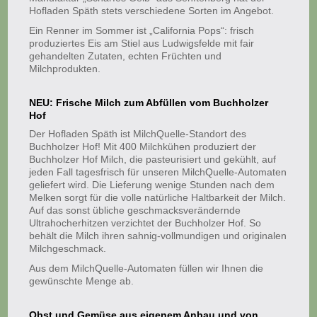
Hofladen Späth stets verschiedene Sorten im Angebot.
Ein Renner im Sommer ist „California Pops“: frisch
produziertes Eis am Stiel aus Ludwigsfelde mit fair
gehandelten Zutaten, echten Früchten und
Milchprodukten.
NEU: Frische Milch zum Abfüllen vom Buchholzer
Hof
Der Hofladen Späth ist MilchQuelle-Standort des
Buchholzer Hof! Mit 400 Milchkühen produziert der
Buchholzer Hof Milch, die pasteurisiert und gekühlt, auf
jeden Fall tagesfrisch für unseren MilchQuelle-Automaten
geliefert wird. Die Lieferung wenige Stunden nach dem
Melken sorgt für die
volle natürliche Haltbarkeit der Milch.
Auf das sonst übliche geschmacksverändernde
Ultrahocherhitzen verzichtet der Buchholzer Hof. So
behält die Milch ihren sahnig-vollmundigen und originalen
Milchgeschmack.
Aus dem MilchQuelle-Automaten füllen wir Ihnen die
gewünschte Menge ab.
Obst und Gemüse aus eigenem Anbau und von