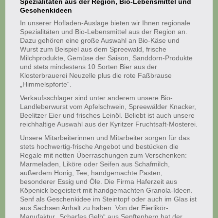
Spezialitäten aus der Region, Bio-Lebensmittel und
Geschenkideen
In unserer Hofladen-Auslage bieten wir Ihnen regionale
Spezialitäten und Bio-Lebensmittel aus der Region an.
Dazu gehören eine große Auswahl an Bio-Käse und
Wurst zum Beispiel aus dem Spreewald, frische
Milchprodukte, Gemüse der Saison, Sanddorn-Produkte
und stets mindestens 10 Sorten Bier aus der
Klosterbrauerei Neuzelle plus die rote Faßbrause
„Himmelspforte“.
Verkaufsschlager sind unter anderem unsere Bio-
Landleberwurst vom Apfelschwein, Spreewälder Knacker,
Beelitzer Eier und frisches Leinöl. Beliebt ist auch unsere
reichhaltige Auswahl aus der Kyritzer Fruchtsaft-Mosterei.
Unsere Mitarbeiterinnen und Mitarbeiter sorgen für das
stets hochwertig-frische Angebot und bestücken die
Regale mit netten Überraschungen zum Verschenken:
Marmeladen, Liköre oder Seifen aus Schafmilch,
außerdem Honig, Tee, handgemachte Pasten,
besonderer Essig und Öle. Die Firma Haferzeit aus
Köpenick begeistert mit handgemachten Granola-Ideen.
Senf als Geschenkidee im Steintopf oder auch im Glas ist
aus Sachsen Anhalt zu haben. Von der Eierlikör-
Manufaktur „Scharfes Gelb“ aus Senftenberg hat der