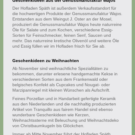
Geschenkideen aus der Genussmanufaktur Wajos
Der Hofladen Späth ist außerdem Verkaufsstandort für
die hochwertigen Produkte der Genussmanufaktur Wajos.
Entstanden aus dem Weingut J. Oster an der Mosel,
produziert die Genussmanufaktur Wajos heute naturreine
Öle für Salate und zum Kochen, verschiedene Essig-
Sorten für Feinschmecker, feinen Senf, Saucen und
mehr. Das naturreine kretische Olivenöl und weitere Öle
und Essig füllen wir im Hofladen frisch für Sie ab.
Geschenkideen zu Weihnachten
Ab November sind weihnachtliche Spezialitäten zu
bekommen, darunter erlesene handgemachte Kekse in
verschiedenen Sorten aus dem Frankenwald oder
belgisches Konfekt als Cupcakes und Nougat- oder
Marzipanriegel mit kleinen Wünschen als Aufschrift.
Feines Porzellan und in Handarbeit gefertigte Keramik
aus den Niederlanden und die nachhaltig produzierten
Artikel von Tranquillo aus fairem Handel sind ebenso
wunderbare Geschenkideen wie Kerzen,
Weihnachtssterne mit Beleuchung und Weihnachtsdeko
von Christbaumkugeln bis Glöckchen.
Immer ab Mitte November führt der Hofladen Späth