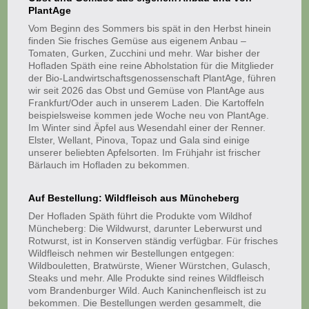
PlantAge
Vom Beginn des Sommers bis spät in den Herbst hinein
finden Sie frisches Gemüse aus eigenem Anbau –
Tomaten, Gurken, Zucchini und mehr. War bisher der
Hofladen Späth eine reine Abholstation für die Mitglieder
der Bio-Landwirtschaftsgenossenschaft PlantAge, führen
wir seit 2026 das Obst und Gemüse von PlantAge aus
F
rankfurt/Oder
auch in unserem Laden. Die Kartoffeln
beispielsweise kommen jede Woche neu von PlantAge.
Im Winter sind Äpfel aus Wesendahl einer der Renner.
Elster, Wellant, Pinova, Topaz und Gala sind einige
unserer beliebten Apfelsorten. Im Frühjahr ist frischer
Bärlauch im Hofladen zu bekommen.
Auf Bestellung: Wildfleisch aus Müncheberg
Der Hofladen Späth führt die Produkte vom Wildhof
Müncheberg: Die Wildwurst, darunter Leberwurst und
Rotwurst, ist in Konserven ständig verfügbar. Für frisches
Wildfleisch nehmen wir Bestellungen entgegen:
Wildbouletten, Bratwürste, Wiener Würstchen, Gulasch,
Steaks und mehr. Alle Produkte sind reines Wildfleisch
vom Brandenburger Wild. Auch Kaninchenfleisch ist zu
bekommen. Die Bestellungen werden gesammelt, die