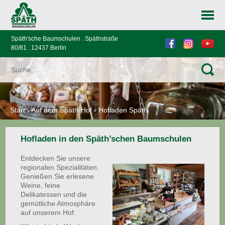
Späth'sche Baumschulen . Späthstraße
80/81 . 12437 Berlin
Start
›
Auf dem Späth-Hof
›
Hofladen Späth
Hofladen in den Späth’schen Baumschulen
Entdecken Sie unsere
regionalen Spezialitäten.
Genießen Sie erlesene
Weine, feine
Delikatessen und die
gemütliche Atmosphäre
auf unserem Hof.