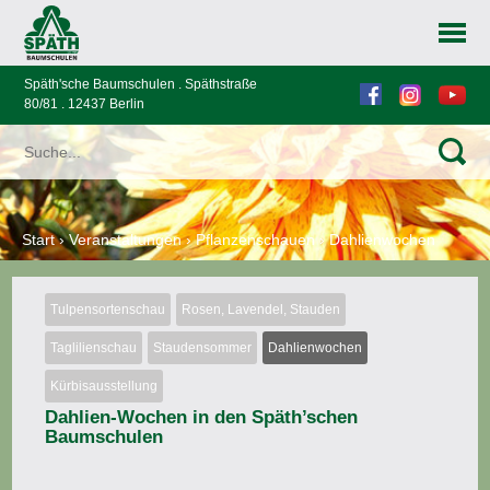
Späth'sche Baumschulen . Späthstraße
80/81 . 12437 Berlin
Start
›
Veranstaltungen
›
Pflanzenschauen
›
Dahlienwochen
Tulpensortenschau
Rosen, Lavendel, Stauden
Taglilienschau
Staudensommer
Dahlienwochen
Kürbisausstellung
Dahlien-Wochen in den Späth’schen
Baumschulen