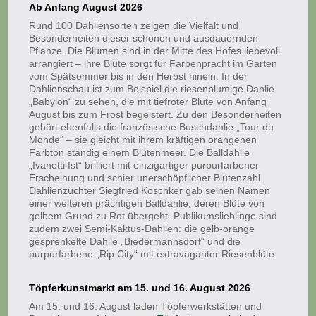
Ab Anfang August 2026
Rund 100 Dahliensorten zeigen die Vielfalt und
Besonderheiten dieser schönen und ausdauernden
Pflanze. Die Blumen sind in der Mitte des Hofes liebevoll
arrangiert – ihre Blüte sorgt für Farbenpracht im Garten
vom Spätsommer bis in den Herbst hinein. In der
Dahlienschau ist zum Beispiel die riesenblumige Dahlie
„Babylon“ zu sehen, die mit tiefroter Blüte von Anfang
August bis zum Frost begeistert. Zu den Besonderheiten
gehört ebenfalls die französische Buschdahlie „Tour du
Monde“ – sie gleicht mit ihrem kräftigen orangenen
Farbton ständig einem Blütenmeer. Die Balldahlie
„Ivanetti Ist“ brilliert mit einzigartiger purpurfarbener
Erscheinung und schier unerschöpflicher Blütenzahl.
Dahlienzüchter Siegfried Koschker gab seinen Namen
einer weiteren prächtigen Balldahlie, deren Blüte von
gelbem Grund zu Rot übergeht. Publikumslieblinge sind
zudem zwei Semi-Kaktus-Dahlien: die gelb-orange
gesprenkelte Dahlie „Biedermannsdorf“ und die
purpurfarbene „Rip City“ mit extravaganter Riesenblüte.
Töpferkunstmarkt am 15. und 16. August 2026
Am 15. und 16. August laden Töpferwerkstätten und