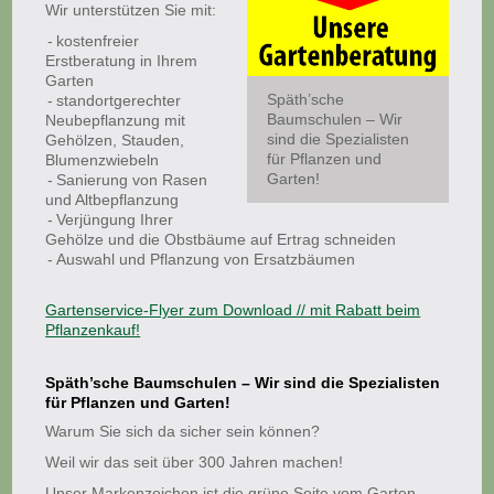
Wir unterstützen Sie mit:
kostenfreier
Erstberatung in Ihrem
Garten
Späth’sche
standortgerechter
Baumschulen – Wir
Neubepflanzung mit
sind die Spezialisten
Gehölzen, Stauden,
für Pflanzen und
Blumenzwiebeln
Garten!
Sanierung von Rasen
und Altbepflanzung
Verjüngung Ihrer
Gehölze und die Obstbäume auf Ertrag schneiden
Auswahl und Pflanzung von Ersatzbäumen
Gartenservice-Flyer zum Download // mit Rabatt beim
Pflanzenkauf!
Späth’sche Baumschulen – Wir sind die Spezialisten
für Pflanzen und Garten!
Warum Sie sich da sicher sein können?
Weil wir das seit über 300 Jahren machen!
Unser Markenzeichen ist die grüne Seite vom Garten-