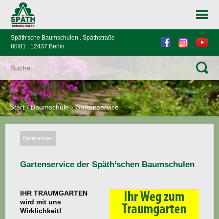
Späth'sche Baumschulen . Späthstraße
80/81 . 12437 Berlin
Start
›
Baumschule
›
Gartenservice
Referenzen
Gartenservice der Späth’schen Baumschulen
IHR TRAUMGARTEN
wird mit uns
Wirklichkeit!