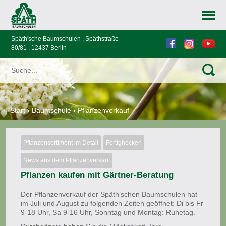
Späth'sche Baumschulen . Späthstraße
80/81 . 12437 Berlin
Start
›
Baumschule
›
Pflanzenverkauf
Pflanzensortiment im Detail
Fertighecken
News aus dem Pflanzenverkauf
Pflanzen kaufen mit Gärtner-Beratung
Der Pflanzenverkauf der Späth’schen Baumschulen hat
im Juli und August zu folgenden Zeiten geöffnet: Di bis Fr
9-18 Uhr, Sa 9-16 Uhr, Sonntag und Montag: Ruhetag.