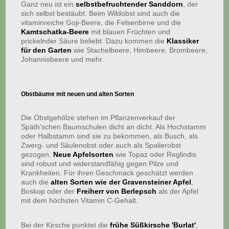
Ganz neu ist ein
selbstbefruchtender Sanddorn
, der
sich selbst bestäubt. Beim Wildobst sind auch die
vitaminreiche Goji-Beere, die Felsenbirne und die
Kamtschatka-Beere
mit blauen Früchten und
prickelnder Säure beliebt. Dazu kommen die
Klassiker
für den Garten
wie Stachelbeere, Himbeere, Brombeere,
Johannisbeere und mehr.
Obstbäume mit neuen und alten Sorten
Die Obstgehölze stehen im Pflanzenverkauf der
Späth'schen Baumschulen dicht an dicht. Als Hochstamm
oder Halbstamm sind sie zu bekommen, als Busch, als
Zwerg- und Säulenobst oder auch als Spalierobst
gezogen.
Neue Apfelsorten
wie Topaz oder Reglindis
sind robust und widerstandfähig gegen Pilze und
Krankheiten. Für ihren Geschmack geschätzt werden
auch die
alten Sorten wie der Gravensteiner Apfel
,
Boskop oder der
Freiherr von Berlepsch
als der Apfel
mit dem höchsten Vitamin C-Gehalt.
Bei der Kirsche punktet die
frühe Süßkirsche 'Burlat'
,