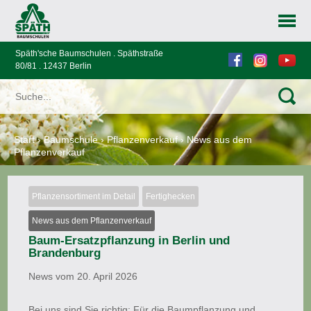
Späth'sche Baumschulen . Späthstraße
80/81 . 12437 Berlin
Start
›
Baumschule
›
Pflanzenverkauf
›
News aus dem
Pflanzenverkauf
Pflanzensortiment im Detail
Fertighecken
News aus dem Pflanzenverkauf
Baum-Ersatzpflanzung in Berlin und
Brandenburg
News vom 20. April 2026
Bei uns sind Sie richtig: Für die Baumpflanzung und