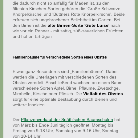
die dadurch nicht so anfällig für Maden ist. zu den
ältesten Kirschen-Sorten gehören die 'Große Schwarze
Knorpelkirsche' und 'Büttners Rote Knorpelkirsche'. Beide
erfreuen sich ungebrochener Beliebtheit im Garten. Bei
den Birnen ist die
alte Birnen-Sorte 'Gute Luise'
nach
wie vor ein Renner - mit saftig, süß-säuerlichen Früchten
und hohen Erträgen
Familienbäume für verschiedene Sorten eines Obstes
Etwas ganz Besonderes sind „Familienbäume“: Dabei
werden die Unterlagen mit verschiedenen Sorten des
Obstes veredelt. Anschließend wachsen an einem Baum
verschiedene Sorten Apfel, Birne, Pflaume, Zwetschge,
Mirabelle, Kirsche oder Pfirsich. Die
Vielfalt des Obstes
sorgt für eine optimale Bestäubung durch Bienen und
weitere Insekten.
Der
Pflanzenverkauf der Späth’schen Baumschulen
hat
von März bis Ende Juni täglich geöffnet: Montag bis
Freitag von 9-18 Uhr; Samstag von 9-16 Uhr, Sonntag
von 10-14 Uhr.