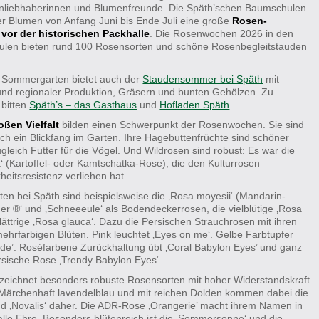
nliebhaberinnen und Blumenfreunde. Die Späth’schen Baumschulen
r Blumen von Anfang Juni bis Ende Juli eine große
Rosen-
vor der historischen Packhalle
. Die Rosenwochen 2026 in den
len bieten rund 100 Rosensorten und schöne Rosenbegleitstauden
 Sommergarten bietet auch der
Staudensommer bei Späth
mit
und regionaler Produktion, Gräsern und bunten Gehölzen. Zu
 bitten
Späth’s – das Gasthaus
und
Hofladen Späth
.
oßen Vielfalt
bilden einen Schwerpunkt der Rosenwochen. Sie sind
ch ein Blickfang im Garten. Ihre Hagebuttenfrüchte sind schöner
leich Futter für die Vögel. Und Wildrosen sind robust: Es war die
‘ (Kartoffel- oder Kamtschatka-Rose), die den Kulturrosen
eitsresistenz verliehen hat.
en bei Späth sind beispielsweise die ‚Rosa moyesii‘ (Mandarin-
er ®‘ und ‚Schneeeule‘ als Bodendeckerrosen, die vielblütige ‚Rosa
tblättrige ‚Rosa glauca‘. Dazu die Persischen Strauchrosen mit ihren
ehrfarbigen Blüten. Pink leuchtet ‚Eyes on me‘. Gelbe Farbtupfer
de’. Roséfarbene Zurückhaltung übt ‚Coral Babylon Eyes’ und ganz
Persische Rose ‚Trendy Babylon Eyes‘.
zeichnet besonders robuste Rosensorten mit hoher Widerstandskraft
ärchenhaft lavendelblau und mit reichen Dolden kommen dabei die
nd ‚Novalis‘ daher. Die ADR-Rose ‚Orangerie’ macht ihrem Namen in
le Ehre. Besonders blütenreich ist die ‚Sommersonne‘ und die