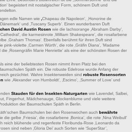
tion‘ begeistert mit nostalgischer Form, schönem Duft und
endelton.
ragen edle Namen wie
‚
Chapeau de Napoleon‘, ‚Honorine de
n Dänemark‘ und ‚Tuscany Superb‘. Einen wunderbaren Duft
schen David Austin Rosen
wie die lachsorange ‚Abraham Darby’,
 Cathedral‘, die karmesinrote ‚William Shakespeare’, die rosafarbene
elbe ‚Graham Thomas‘. Ebenfalls berühmt für ihren Duft sind
ie pink-violette ‚Carmen Würth‘, die rote ‚Gräfin Diana’, ‘Madame
nd die ‚Rosengräfin Marie Henriette‘ als eine der schönsten Rosen der
 als eine der beliebtesten Rosen nimmt ihren Platz bei den
aumschulen Späth ein. Die robuste Edelrose wurde Anfang der
reich gezüchtet. Wahre Insektenweiden sind
robuste Rosensorten
en
wie ‚Alexander von Humboldt‘, ‚Escimo’, ‚Summer of Love’ und
senden
Stauden für den Insekten-Naturgarten
wie Lavendel, Salbei,
ut, Fingerhut, Mädchenauge, Glockenblume und viele weitere
roduktion der Baumschulen Späth in Berlin.
 Späth‘schen Baumschulen bei den Rosenwochen auch
bewährte
e die gelbe ‚Friesia‘, die rosafarbene ‚Bonica‘, die rote ‚Nina Weibull’
ch reich blühende und regenfeste Floribunda-Rose ‚Leonardo da
lrosen sind neben ‚Gloria Dei’ auch Sorten wie ‘SuperStar’,