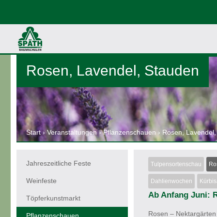
Rosen, Lavendel, Stauden
Start
›
Veranstaltungen
›
Pflanzenschauen
›
Rosen, Lavendel,
Jahreszeitliche Feste
Tulpensortenschau
Ro
Weinfeste
Dahlienwochen
Kürbis
Ab Anfang Juni: 
Töpferkunstmarkt
Rosen – Nektargärten 
Pflanzenschauen