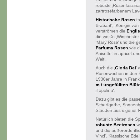
robuste ‚Rosenfaszina
zartroséfarbenem Lav
Historische Rosen
t
Brabant‘, ‚Königin vo
verströmen die
Engli
die weiße ‚Winchester
‘Mary Rose’ und die g
Parfuma Rosen
wie d
Anisette‘ in apricot u
Welt.
Auch die ‚
Gloria Dei
‘
Rosenwochen in den B
1930er Jahre in Frank
mit ungefüllten Blüt
‚Topolina‘.
Dazu gibt es die pas
Scharfgarbe, Sonnenh
Stauden aus eigener P
Natürlich bieten die
robuste Beetrosen
wi
und die außerordentli
Vinci‘. Klassische Ede