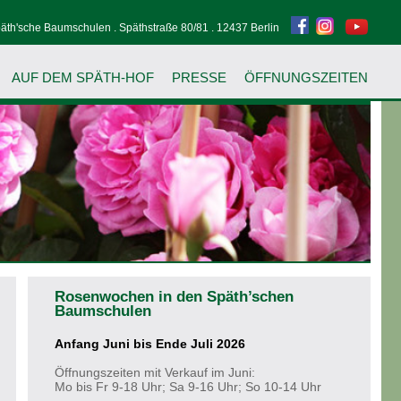
äth'sche Baumschulen . Späthstraße 80/81 . 12437 Berlin
AUF DEM SPÄTH-HOF
PRESSE
ÖFFNUNGSZEITEN
Rosenwochen in den Späth’schen
Baumschulen
Anfang Juni bis Ende Juli 2026
Öffnungszeiten mit Verkauf im Juni:
Mo bis Fr 9-18 Uhr; Sa 9-16 Uhr; So 10-14 Uhr