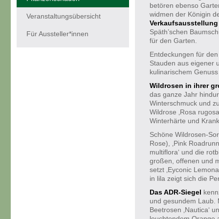
betören ebenso Garte
widmen der Königin de
Veranstaltungsübersicht
Verkaufsausstellung 
Späth’schen Baumschu
Für Aussteller*innen
für den Garten.
Entdeckungen für den
Stauden aus eigener 
kulinarischem Genuss
Wildrosen in ihrer gr
das ganze Jahr hindur
Winterschmuck und zug
Wildrose ‚Rosa rugosa
Winterhärte und Krankh
Schöne Wildrosen-Sort
Rose), ‚Pink Roadrunn
multiflora‘ und die ro
großen, offenen und m
setzt ‚Eyconic Lemona
in lila zeigt sich die 
Das ADR-Siegel
kenn
und gesundem Laub. M
Beetrosen ‚Nautica‘ u
leuchtendem Orange al