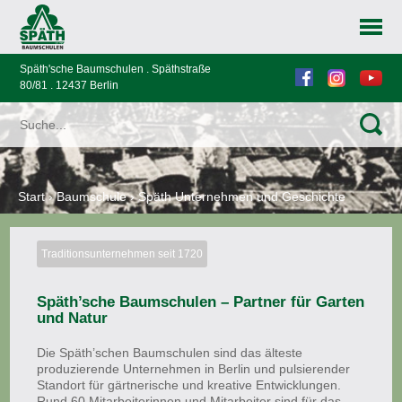
Späth'sche Baumschulen . Späthstraße
80/81 . 12437 Berlin
Start
›
Baumschule
›
Späth Unternehmen und Geschichte
Traditionsunternehmen seit 1720
Späth’sche Baumschulen – Partner für Garten
und Natur
Die Späth’schen Baumschulen sind das älteste
produzierende Unternehmen in Berlin und pulsierender
Standort für gärtnerische und kreative Entwicklungen.
Rund 60 Mitarbeiterinnen und Mitarbeiter sind für das