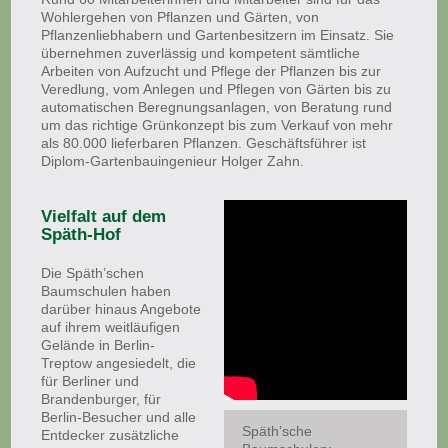
Wohlergehen von Pflanzen und Gärten, von
Pflanzenliebhabern und Gartenbesitzern im Einsatz. Sie
übernehmen zuverlässig und kompetent sämtliche
Arbeiten von Aufzucht und Pflege der Pflanzen bis zur
Veredlung, vom Anlegen und Pflegen von Gärten bis zu
automatischen Beregnungsanlagen, von Beratung rund
um das richtige Grünkonzept bis zum Verkauf von mehr
als 80.000 lieferbaren Pflanzen. Geschäftsführer ist
Diplom-Gartenbauingenieur Holger Zahn.
Vielfalt auf dem
Späth-Hof
Die Späth’schen
Baumschulen haben
darüber hinaus Angebote
auf ihrem weitläufigen
Gelände in Berlin-
Treptow angesiedelt, die
für Berliner und
Brandenburger, für
Berlin-Besucher und alle
Späth’sche
Entdecker zusätzliche