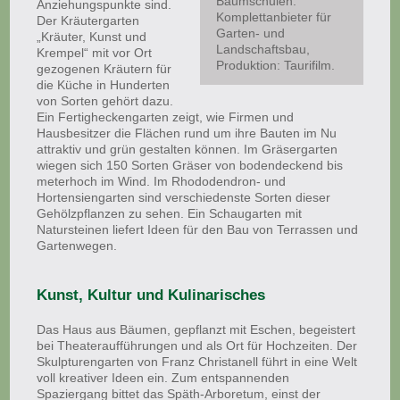
Baumschulen:
Anziehungspunkte sind.
Komplettanbieter für
Der Kräutergarten
Garten- und
„Kräuter, Kunst und
Landschaftsbau,
Krempel“ mit vor Ort
Produktion: Taurifilm.
gezogenen Kräutern für
die Küche in Hunderten
von Sorten gehört dazu.
Ein Fertigheckengarten zeigt, wie Firmen und
Hausbesitzer die Flächen rund um ihre Bauten im Nu
attraktiv und grün gestalten können. Im Gräsergarten
wiegen sich 150 Sorten Gräser von bodendeckend bis
meterhoch im Wind. Im Rhododendron- und
Hortensiengarten sind verschiedenste Sorten dieser
Gehölzpflanzen zu sehen. Ein Schaugarten mit
Natursteinen liefert Ideen für den Bau von Terrassen und
Gartenwegen.
Kunst, Kultur und Kulinarisches
Das Haus aus Bäumen, gepflanzt mit Eschen, begeistert
bei Theateraufführungen und als Ort für Hochzeiten. Der
Skulpturengarten von Franz Christanell führt in eine Welt
voll kreativer Ideen ein. Zum entspannenden
Spaziergang bittet das Späth-Arboretum, einst der