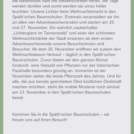
die Adventszeit naht mit Riesenschritten heran, die Tage
werden dunkler und somit werden sie umso heller
leuchten: Unsere Lichter beim Weihnachtsmarkt in den
Späth’schen Baumschulen. Erstmals veranstalten wir ihn
an allen vier Adventswochenenden und starten am 26.
und 27. November. Ein wahrlich zauberhafter
„Lichterglanz im Tannenwald“ und einer der schönsten
Weihnachtsmärkte der Stadt erwarten ab dem ersten
Adventswochenende unsere Besucherinnen und
Besucher.
Ab dem 26. November eröffnen wir zudem den
Weihnachtsbaum-Verkauf – täglich in den Späth’schen
Baumschulen. Zuvor bieten wir den ganzen Monat
hindurch eine Vielzahl von Pflanzen vor der historischen
Packhalle besonders günstig an. Immerhin ist der
November weiter die beste Pflanzzeit des Jahres. Und für
alle, die aus bereits geerntetem Obst köstlichen Direktsaft
machen möchten, steht die mobile Mosterei noch einmal
am 13. November in den Späth’schen Baumschulen
bereit.
Kommen Sie in die Späth’schen Baumschulen – wir
freuen uns auf Ihren Besuch!