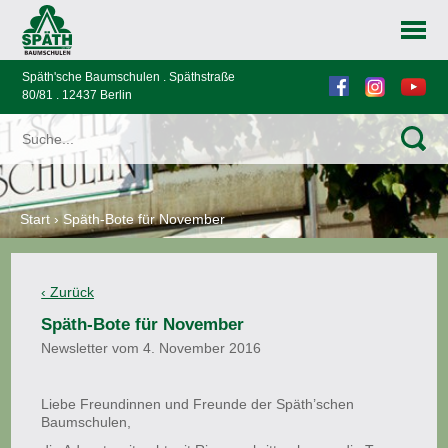
Späth'sche Baumschulen . Späthstraße
80/81 . 12437 Berlin
Start
›
Späth-Bote für November
Späth-Bote für November
Newsletter vom 4. November 2016
Liebe Freundinnen und Freunde der Späth’schen
Baumschulen,