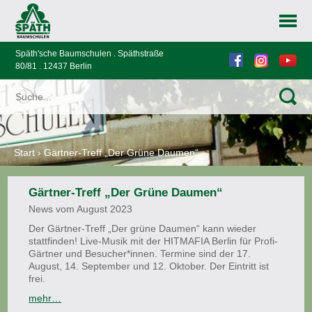
Späth'sche Baumschulen . Späthstraße
80/81 . 12437 Berlin
Start
›
Gärtner-Treff „Der Grüne Daumen“
Gärtner-Treff „Der Grüne Daumen“
News vom August 2023
Der Gärtner-Treff „Der grüne Daumen“ kann wieder
stattfinden! Live-Musik mit der HITMAFIA Berlin für Profi-
Gärtner und Besucher*innen. Termine sind der 17.
August, 14. September und 12. Oktober. Der Eintritt ist
frei.
mehr…