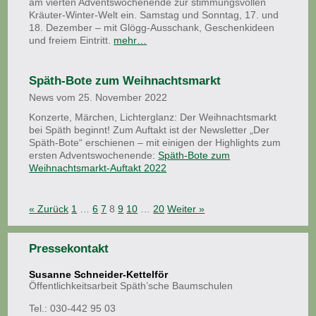
am vierten Adventswochenende zur stimmungsvollen
Kräuter-Winter-Welt ein. Samstag und Sonntag, 17. und
18. Dezember – mit Glögg-Ausschank, Geschenkideen
und freiem Eintritt.
mehr…
Späth-Bote zum Weihnachtsmarkt
News vom 25. November 2022
Konzerte, Märchen, Lichterglanz: Der Weihnachtsmarkt
bei Späth beginnt! Zum Auftakt ist der Newsletter „Der
Späth-Bote“ erschienen – mit einigen der Highlights zum
ersten Adventswochenende:
Späth-Bote zum
Weihnachtsmarkt-Auftakt 2022
« Zurück
1
…
6
7
8
9
10
…
20
Weiter »
Pressekontakt
Susanne Schneider-Kettelför
Öffentlichkeitsarbeit Späth’sche Baumschulen
Tel.: 030-442 95 03