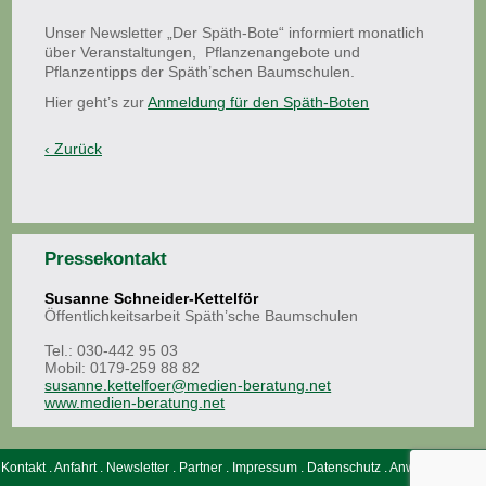
Unser Newsletter „Der Späth-Bote“ informiert monatlich
über Veranstaltungen, Pflanzenangebote und
Pflanzentipps der Späth’schen Baumschulen.
Hier geht’s zur
Anmeldung für den Späth-Boten
Pressekontakt
Susanne Schneider-Kettelför
Öffentlichkeitsarbeit Späth’sche Baumschulen
Tel.: 030-442 95 03
Mobil: 0179-259 88 82
susanne.kettelfoer@medien-beratung.net
www.medien-beratung.net
Kontakt
.
Anfahrt
.
Newsletter
.
Partner
.
Impressum
.
Datenschutz
.
Anwohnerinfos
.