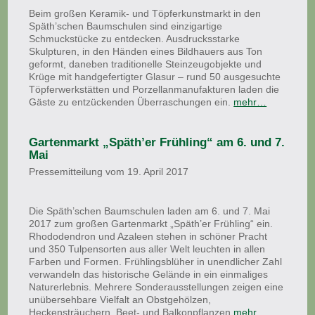
Beim großen Keramik- und Töpferkunstmarkt in den
Späth’schen Baumschulen sind einzigartige
Schmuckstücke zu entdecken. Ausdrucksstarke
Skulpturen, in den Händen eines Bildhauers aus Ton
geformt, daneben traditionelle Steinzeugobjekte und
Krüge mit handgefertigter Glasur – rund 50 ausgesuchte
Töpferwerkstätten und Porzellanmanufakturen laden die
Gäste zu entzückenden Überraschungen ein.
mehr…
Gartenmarkt „Späth’er Frühling“ am 6. und 7.
Mai
Pressemitteilung vom 19. April 2017
Die Späth’schen Baumschulen laden am 6. und 7. Mai
2017 zum großen Gartenmarkt „Späth’er Frühling“ ein.
Rhododendron und Azaleen stehen in schöner Pracht
und 350 Tulpensorten aus aller Welt leuchten in allen
Farben und Formen. Frühlingsblüher in unendlicher Zahl
verwandeln das historische Gelände in ein einmaliges
Naturerlebnis. Mehrere Sonderausstellungen zeigen eine
unübersehbare Vielfalt an Obstgehölzen,
Heckensträuchern, Beet- und Balkonpflanzen
mehr…