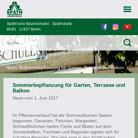
Späth'sche Baumschulen . Späthstraße
80/81 . 12437 Berlin
Start
›
Sommerbepflanzung für Garten, Terrasse und Balkon
Sommerbepflanzung für Garten, Terrasse und
Balkon
News vom 1. Juni 2017
Im Pflanzenverkauf hat die Sommerblumen-Saison
begonnen: Geranien, Petunien, Margeriten,
Schneeflöckchen bieten Farbe und Blüten auf dem
Sonnenbalkon. Fuchsien und Begonien eignen sich für
schattige Bereiche. Stauden sind in den Späth’schen