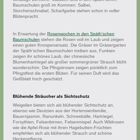
Baumschulen groß im Kommen: Salbei,
Storchenschnabel, Scharfgarbe stehen schon in voller
Blütenpracht.
In Erwartung der
Rosenwochen in den Späth’schen
Baumschulen
stehen die Rosen voll im Laub und zeigen
einen guten Knospenansatz. Die Gräser im Gräsergarten
der Späth’schen Baumschulen treiben aus, Funkien
zeigen ihr schönes Laub, der chinesische
Blumenhartriegel als großer sommergrüner Strauch blüht
wunderschön. Die Pfingstrosen zeigen pünktlich zum
Pfingstfest die ersten Blüten. Für seinen Duft wird das
Geißblatt hoch geschätzt.
Blühende Sträucher als Sichtschutz
Weigelien bieten sich als blühender Sichtschutz an,
ebenso wie Deutzien aus der Hortensienfamilie,
Bauernjasmin, Ranunkeln, Schneebälle, Hartriegel,
Forsythien, Felsenbirnen, Felsenmispel. Auch Wildrosen
wie die Apfel-Rose mit ihren Hagebutten-Früchten
empfehlen sich als blühender Strauch und schöne
Heckenpflanze.