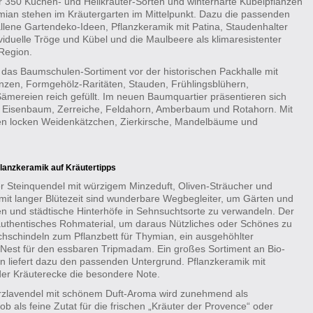
r 350 Küchen- und Heilkräuter-Sorten und winterharte Kübelpflanzen
ian stehen im Kräutergarten im Mittelpunkt. Dazu die passenden
llene Gartendeko-Ideen, Pflanzkeramik mit Patina, Staudenhalter
iduelle Tröge und Kübel und die Maulbeere als klimaresistenter
Region.
t das Baumschulen-Sortiment vor der historischen Packhalle mit
zen, Formgehölz-Raritäten, Stauden, Frühlingsblühern,
mereien reich gefüllt. Im neuen Baumquartier präsentieren sich
ie Eisenbaum, Zerreiche, Feldahorn, Amberbaum und Rotahorn. Mit
ten locken Weidenkätzchen, Zierkirsche, Mandelbäume und
Pflanzkera
mik auf Kräutertipps
r Steinquendel mit würzigem Minzeduft, Oliven-Sträucher und
mit langer Blütezeit sind wunderbare Wegbegleiter, um Gärten und
n und städtische Hinterhöfe in Sehnsuchtsorte zu verwandeln. Der
authentisches Rohmaterial, um daraus Nützliches oder Schönes zu
schindeln zum Pflanzbett für Thymian, ein ausgehöhlter
est für den essbaren Tripmadam. Ein großes Sortiment an Bio-
 liefert dazu den passenden Untergrund. Pflanzkeramik mit
eder Kräuterecke die besondere Note.
rzlavendel mit schönem Duft-Aroma wird zunehmend als
ob als feine Zutat für die frischen „Kräuter der Provence“ oder