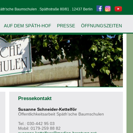
äth'sche Baumschulen . Späthstraße 80/81 . 12437 Berlin
AUF DEM SPÄTH-HOF
PRESSE
ÖFFNUNGSZEITEN
Pressekontakt
Susanne Schneider-Kettelför
Öffentlichkeitsarbeit Späth’sche Baumschulen
Tel.: 030-442 95 03
Mobil: 0179-259 88 82