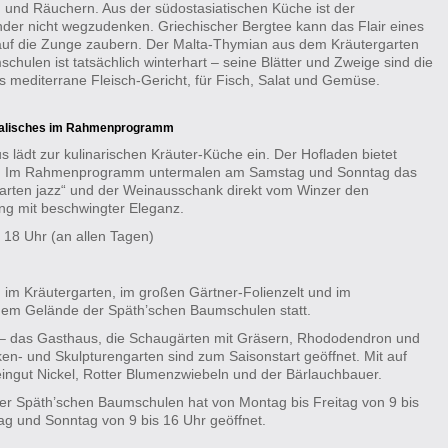
n und Räuchern. Aus der südostasiatischen Küche ist der
der nicht wegzudenken. Griechischer Bergtee kann das Flair eines
auf die Zunge zaubern. Der Malta-Thymian aus dem Kräutergarten
hulen ist tatsächlich winterhart – seine Blätter und Zweige sind die
es mediterrane Fleisch-Gericht, für Fisch, Salat und Gemüse.
kalisches im Rahm
enprogramm
 lädt zur kulinarischen Kräuter-Küche ein. Der Hofladen bietet
n. Im Rahmenprogramm untermalen am Samstag und Sonntag das
arten jazz“ und der Weinausschank direkt vom Winzer den
ng mit beschwingter Eleganz.
 18 Uhr (an allen Tagen)
n im Kräutergarten, im großen Gärtner-Folienzelt und im
em Gelände der Späth’schen Baumschulen statt.
 – das Gasthaus, die Schaugärten mit Gräsern, Rhododendron und
ken- und Skulpturengarten sind zum Saisonstart geöffnet. Mit auf
ngut Nickel, Rotter Blumenzwiebeln und der Bärlauchbauer.
er Späth’schen Baumschulen hat von Montag bis Freitag von 9 bis
g und Sonntag von 9 bis 16 Uhr geöffnet.