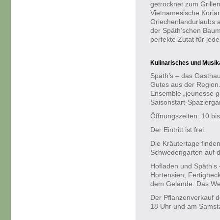
getrocknet zum Grille
Vietnamesische Korian
Griechenlandurlaubs 
der Späth’schen Baumsc
perfekte Zutat für jed
Kulinarisches und Musi
Späth’s – das Gasthaus
Gutes aus der Regio
Ensemble „jeunesse g
Saisonstart-Spazierga
Öffnungszeiten: 10 bis
Der Eintritt ist frei.
Die Kräutertage finde
Schwedengarten auf d
Hofladen und Späth’s
Hortensien, Fertighec
dem Gelände: Das Wei
Der Pflanzenverkauf d
18 Uhr und am Samsta