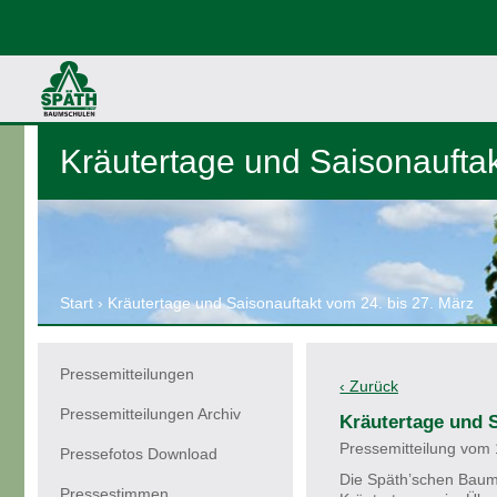
Kräutertage und Saisonauftak
Start
›
Kräutertage und Saisonauftakt vom 24. bis 27. März
Pressemitteilungen
Pressemitteilungen Archiv
Kräutertage und S
Pressemitteilung vom
Pressefotos Download
Die Späth’schen Baums
Pressestimmen