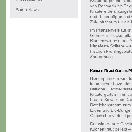
Kräutertagen ein. Übe
von Rosmarin bis Thym
Späth-News
Kräutererden, ausgefa
und Rosenbögen, indiv
Zukunftsbaum für die 
Im Pflanzenverkauf is
Gehölzen, Heckenpflan
Blumenzwiebeln und Sä
klimafeste Solitäre w
frischen Frühlingsblü
Zaubernuss.
Kunst trifft auf Garten, 
Bienenpflanzen wie de
kanarischer Lavendel 
Balkone, Dachterrasse
Kräutergarten nimmt 
bauen. So werden Dach
Roteichenstamm zum N
Erden und Bio-Düngern
Geschichte verleiht j
Der winterharte Gewü
Küchenkraut beliebt – 