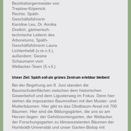
Bezirksbürgermeister von
Treptow-Köpenick.
Rechts: Späth-
Geschäftsführerin
Karoline Leu, Dr. Annika
Dreilich, gärtnerisch-
technische Leiterin des
Arboretums, Späth-
Geschäftsführerin Laura
Lichtenheldt (v.re.n.li.),
außerdem: Gesine
Schaumann vom
Weltacker-Team (5.v.li.).
Unser Ziel: Späth soll als grünes Zentrum erlebbar bleiben!
Bei der Begehung am 8. Juni standen die
Baumschulenflächen zwischen dem historischen
Gewerbehof und dem Ligusterweg im Fokus. Denn hier
stehen die imposanten Baumreihen mit den Muster- und
Mutterbäumen. Hier gibt es das Obstbaum-Areal mit 700
Bäumen. Hier sind die Bildungsgärten, die uns so am
Herzen liegen: der Gehölzsortengarten, der Weltacker,
der Forschungsgarten zu klimaresistenten Bäumen der
Humboldt-Universität und unser Garten-Biotop mit