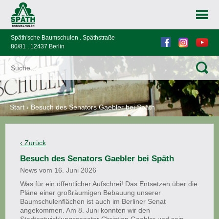
Späth'sche Baumschulen . Späthstraße
80/81 . 12437 Berlin
Start
›
Besuch des Senators Gaebler bei Späth
Besuch des Senators Gaebler bei Späth
News vom 16. Juni 2026
Was für ein öffentlicher Aufschrei! Das Entsetzen über die
Pläne einer großräumigen Bebauung unserer
Baumschulenflächen ist auch im Berliner Senat
angekommen. Am 8. Juni konnten wir den